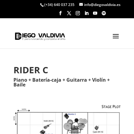
(+34) 640 037 235
info@diegovaldivia.es
RIDER C
Piano + Batería-caja + Guitarra + Violín +
Baile