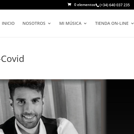
0 elementos
(+34) 640 037 235
INICIO
NOSOTROS
MI MÚSICA
TIENDA ON-LINE
-Covid