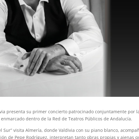
via presenta su primer concierto patrocinado conjuntamente por l
, enmarcado dentro de la Red de Teatros Públicos de Andalucía.
l Sur” visita Almería, donde Valdivia con su piano blanco, acompa
usión de Pepe Rodríguez, interpretan tanto obras propias y ajenas 